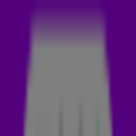
kunnen we nog meer van hem verwachten? We zochten het
voor je uit! 👇
In 2015 verhuisde Claude vanuit zijn geboorteland Congo
naar Nederland. Hij sprak op dat moment nog geen woord
Nederlands en maakte ook nog geen muziek. 'Iedereen in het
gezin maakte muziek. De een kon zingen, de ander rappen,
maar ik hield me er eigenlijk niet zo mee bezig. Ook wel
onzekerheid denk ik, want zij klonken zó goed. Maar later in
Nederland dacht ik: waarom ook niet?'
THE VOICE KIDS
In 2019 besloot Claude mee te doen aan The Voice Kids. Hij
deed auditie met het nummer Papaoutai van Stromae en alle
coaches draaiden hun stoelen! Uiteindelijk schopte Claude
het tot de Battles.