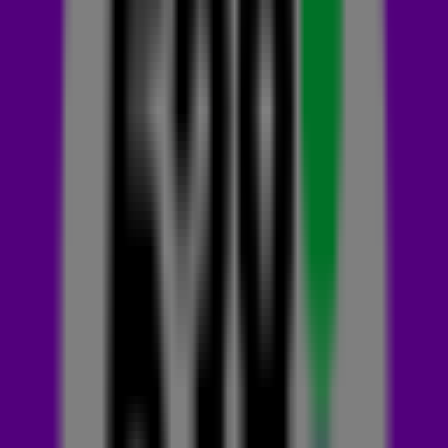
Aan Radio 538 vertelt Claude dat-ie met een goed gevoel
terugkijkt op The Voice Kids: 'Ik kijk erg positief terug op mijn
tijd bij The Voice Kids. Het waren leuke kandidaten. We waren
best hecht en hebben veel van elkaar mogen leren. Silver
(winnaar van The Voice Kids 2019) en Sien spreek ik nog
regelmatig.'
Na het avontuur bij The Voice is Claude veel gaan optreden.
'Ik heb nooit zanglessen gehad, maar na The Voice Kids
kreeg ik veel verzoeken. Dus ik ben hier en daar gaan
optreden. Ik was aan het opbouwen, maar toen kwam Covid
en was er wel even een break. Vanaf 2021 ben ik echt veel
muziek gaan schrijven en achter de piano m'n eigen sound
gaan zoeken.'
En die eigen sound bevalt ons heel goed! Ladada (Mon
Dernier Mot) is het eerste nummer dat Claude samen met
producent Arno Krabman en componist Joren van der Voort