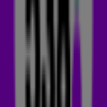
schreef en is meteen een dikke hit. 538-dj
Coen
Swijnenberg
was één van de eersten die het nummer hoorde
en liet het tijdens De 538 Lunch meteen horen aan alle
luisteraars.
Coen: 'Ik luister elke week alle nieuwe muziek die uitkomt.
Toen dit nummer voorbijkwam was ik direct positief verrast.
Je hoort de kracht en overtuiging in de stem van Claude.
Ook de combinatie van Frans-Nederlands valt natuurlijk op.
Het bleef meteen bij me hangen en ik wilde het direct laten
horen aan de luisteraars van 538. Van Claude gaan we hoop ik
nog veel horen!'
MIDDELVINGER NAAR JE EX
Coen en Sander belden vrijdag in
De Coen en Sander Show
met Claude en vroegen hem waar z'n debuutsingle eigenlijk
over gaat. 'Nou, dat is eigenlijk een beetje een middelvinger
naar je ex. Maar het is grappig, want ik heb niet echt een ex...'
🖕😂 Check onderaan het artikel wat Claude precies zingt in