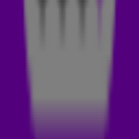
in verschillende talen binnen, maar de mix Frans-Nederlands
komt zeker terug! En wie weet Engels ook...'
Claude deed z'n single Ladada (Mon Dernier Mot) voor
het eerst live op de radio in De Coen en Sander Show.
📻🙏
Couplet 1
Dit zijn mijn laatste woorden
Ça c'est mon dernier mot
Wie denk je dat je bent?
Oké, mijn hart dat breekt dus zo
Sta met m’n jas, bij de deur