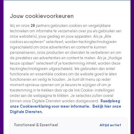
Jouw cookievoorkeuren
Wij en onze
28
partners gebruiken cookies en vergelijkbare
technieken om informatie te verzamelen over jou als gebruiker van
onze website(s), jouw gedrag en jouw apparaten. Als je „Alle
cookies accepteren” selecteert, worden trackingtechnologieën
Home
Acties
Radio luisteren
538 dj's
Shows
Muziek
Evenementen
ingeschakeld om onze advertenties en content te kunnen
VOLG RADIO 538
personaliseren, onze producten en diensten te verbeteren en om
de prestaties van advertenties en content te meten. Als je „Huidige
keuze opslaan” selecteert of je toestemming intrekt, worden deze
trackingtechnologieën uitgeschakeld. We gebruiken dan enkel
Zoeken
functionele en essentiële cookies om de website goed te laten
functioneren en veilig te houden. Je kunt dit menu op ieder
moment opnieuw openen om je keuzes te wijzigen of om je
toestemming in te trekken door op de link Cookie-instellingen
Home
Radio Luisteren
538 Gemist
Acties
Alle zenders
onder aan de webpagina te klikken. Je selecties zullen overal
binnen onze Digitale Diensten worden doorgevoerd.
Raadpleeg
onze Cookieverklaring voor meer informatie.
Bekijk hier onze
Digitale Diensten.
Functioneel & Essentieel
Altijd actief