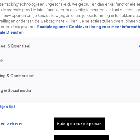
e trackingtechnologieën uitgeschakeld. We gebruiken dan enkel functionele e
de website goed te laten functioneren en veilig te houden. Je kunt dit menu o
ieuw openen om je keuzes te wijzigen of om je toestemming in te trekken door
ellingen onder aan de webpagina te klikken. Je selecties zullen overal binnen 
orden doorgevoerd.
Raadpleeg onze Cookieverklaring voor meer informati
ale Diensten.
eel & Essentieel
ch
sing & Commercieel
ng & Social media
jen lijst
ren beheren
Huidige keuze opslaan