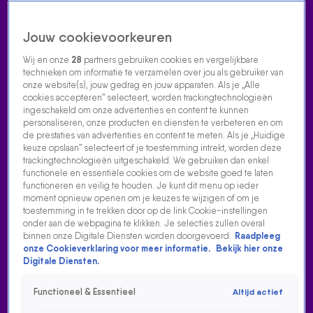
Jouw cookievoorkeuren
Wij en onze
28
partners gebruiken cookies en vergelijkbare
technieken om informatie te verzamelen over jou als gebruiker van
onze website(s), jouw gedrag en jouw apparaten. Als je „Alle
cookies accepteren” selecteert, worden trackingtechnologieën
Home
Acties
Radio luisteren
538 dj's
Shows
Muziek
Evenementen
ingeschakeld om onze advertenties en content te kunnen
VOLG RADIO 538
personaliseren, onze producten en diensten te verbeteren en om
de prestaties van advertenties en content te meten. Als je „Huidige
keuze opslaan” selecteert of je toestemming intrekt, worden deze
trackingtechnologieën uitgeschakeld. We gebruiken dan enkel
Zoeken
functionele en essentiële cookies om de website goed te laten
functioneren en veilig te houden. Je kunt dit menu op ieder
moment opnieuw openen om je keuzes te wijzigen of om je
toestemming in te trekken door op de link Cookie-instellingen
Home
Radio Luisteren
538 Gemist
Acties
Alle zenders
onder aan de webpagina te klikken. Je selecties zullen overal
binnen onze Digitale Diensten worden doorgevoerd.
Raadpleeg
onze Cookieverklaring voor meer informatie.
Bekijk hier onze
Digitale Diensten.
Functioneel & Essentieel
Altijd actief