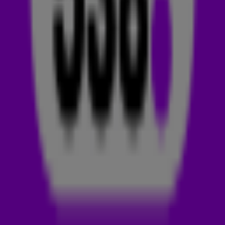
Het is alweer 16 jaar geleden dat de track bovenaan de
hitlijsten stond. Weet je nog? 💃
The Black Eyed Peas heeft een heleboel hits gescoord in
Nederland, maar drie tracks haalden de top en belandden op
#1.
Where Is The Love
was de eerste (in 2003), I Gotta
Feeling de grootste (in 2009, geproduceerd door David
Guetta) en dan hebben we dus nog Mas Que Nada, een rete
populaire track die je in de zomer nog vaak voorbij hoort
komen.
COVER
Om je geheugen even op te frissen: Mas Que Nada is
eigenlijk een
heel oud nummer uit 1963
van de Braziliaanse
muzikant Jorge Ben Jor. Toch werd het nummer pas echt
bekend in 1966, door de cover van Sergio Mendes. En in 2006
was het dus de beurt aan The Black Eyed Peas, waarschijnlijk
is dat de versie die jij het beste kent.