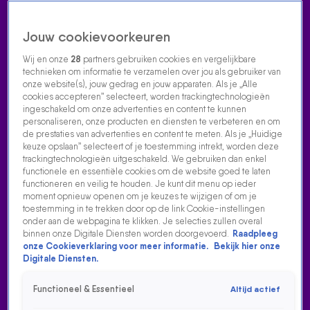
Jouw cookievoorkeuren
Wij en onze
28
partners gebruiken cookies en vergelijkbare
technieken om informatie te verzamelen over jou als gebruiker van
onze website(s), jouw gedrag en jouw apparaten. Als je „Alle
cookies accepteren” selecteert, worden trackingtechnologieën
Home
Acties
Radio luisteren
538 dj's
Shows
Muziek
Evenementen
ingeschakeld om onze advertenties en content te kunnen
VOLG RADIO 538
personaliseren, onze producten en diensten te verbeteren en om
de prestaties van advertenties en content te meten. Als je „Huidige
keuze opslaan” selecteert of je toestemming intrekt, worden deze
trackingtechnologieën uitgeschakeld. We gebruiken dan enkel
Zoeken
functionele en essentiële cookies om de website goed te laten
functioneren en veilig te houden. Je kunt dit menu op ieder
moment opnieuw openen om je keuzes te wijzigen of om je
toestemming in te trekken door op de link Cookie-instellingen
Home
Radio Luisteren
538 Gemist
Acties
Alle zenders
onder aan de webpagina te klikken. Je selecties zullen overal
binnen onze Digitale Diensten worden doorgevoerd.
Raadpleeg
onze Cookieverklaring voor meer informatie.
Bekijk hier onze
Digitale Diensten.
Functioneel & Essentieel
Altijd actief