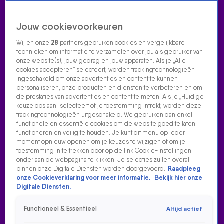
Jouw cookievoorkeuren
Wij en onze
28
partners gebruiken cookies en vergelijkbare
technieken om informatie te verzamelen over jou als gebruiker van
onze website(s), jouw gedrag en jouw apparaten. Als je „Alle
cookies accepteren” selecteert, worden trackingtechnologieën
Home
Acties
Radio luisteren
538 dj's
Shows
Muziek
Evenementen
ingeschakeld om onze advertenties en content te kunnen
VOLG RADIO 538
personaliseren, onze producten en diensten te verbeteren en om
de prestaties van advertenties en content te meten. Als je „Huidige
keuze opslaan” selecteert of je toestemming intrekt, worden deze
trackingtechnologieën uitgeschakeld. We gebruiken dan enkel
Zoeken
functionele en essentiële cookies om de website goed te laten
functioneren en veilig te houden. Je kunt dit menu op ieder
moment opnieuw openen om je keuzes te wijzigen of om je
toestemming in te trekken door op de link Cookie-instellingen
Home
Radio Luisteren
538 Gemist
Acties
Alle zenders
onder aan de webpagina te klikken. Je selecties zullen overal
binnen onze Digitale Diensten worden doorgevoerd.
Raadpleeg
onze Cookieverklaring voor meer informatie.
Bekijk hier onze
Digitale Diensten.
Functioneel & Essentieel
Altijd actief