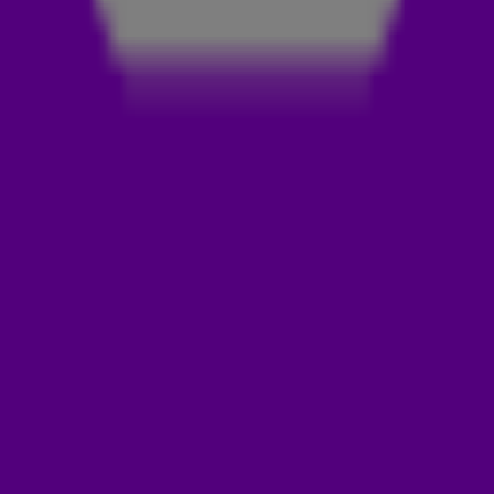
was dat! We werden overspoeld met fantastische
inzendingen: van hilarische functietitels tot creatieve
beroepen waar je spontaan om moet lachen.
Maar wie pakt de titel Baannaam 2026? Is het Daan
Onderwater, Geertje Tabak of toch Petra Doorenspleet? 👀
Oud-winnaars van vorige edities hebben donderdagmiddag
de award uitgereikt aan de nieuwe titelhouder: verloskundige
Petra Doorenspleet! Bekijk de video hierboven!
Door
Redactie Radio 538
LEES OOK
FAMVAN: DE MENSEN ACHTER ONZE ORANJE-
HELDEN 🧡
ZWOELE ZOMERNACHTEN GROEIT UIT TOT
ZOMERHIT VOOR RUTGER VAN BARNEVELD