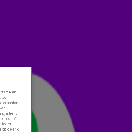
verzamelen
kies
 en content
 van
ng intrekt,
n essentiële
p ieder
 op de link