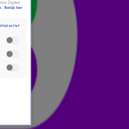
onze Digitale
e.
Bekijk hier
Altijd actief