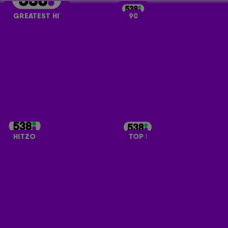
GREATEST HITS
90'S
HITZONE
TOP 50