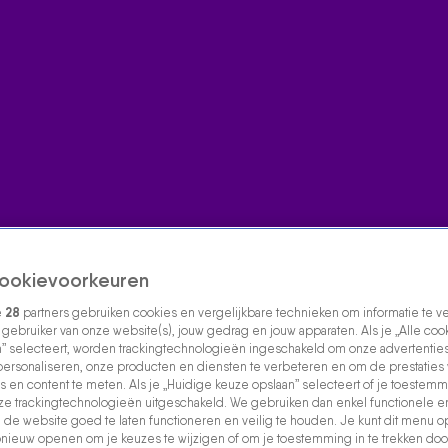
ookievoorkeuren
e
28
partners gebruiken cookies en vergelijkbare technieken om informatie te 
s gebruiker van onze website(s), jouw gedrag en jouw apparaten. Als je „Alle coo
” selecteert, worden trackingtechnologieën ingeschakeld om onze advertenties
personaliseren, onze producten en diensten te verbeteren en om de prestaties
s en content te meten. Als je „Huidige keuze opslaan” selecteert of je toestemmi
e trackingtechnologieën uitgeschakeld. We gebruiken dan enkel functionele e
de website goed te laten functioneren en veilig te houden. Je kunt dit menu o
ieuw openen om je keuzes te wijzigen of om je toestemming in te trekken door