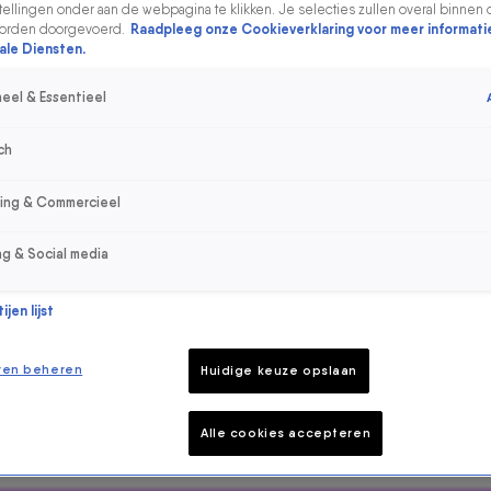
ellingen onder aan de webpagina te klikken. Je selecties zullen overal binnen 
orden doorgevoerd.
Raadpleeg onze Cookieverklaring voor meer informati
ale Diensten.
eel & Essentieel
ch
sing & Commercieel
ancehits van dit moment, maar komen ook de
ng & Social media
 Dance Department by Armin van Buuren ook elke
erste dancetracks voorbij, zijn er bekende dj's die
 Warning bekendgemaakt.
jen lijst
boven kan je de uitzendingen terugluisteren en
ren beheren
Huidige keuze opslaan
Alle cookies accepteren