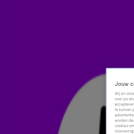
Home
Acties
Radio luisteren
538 dj's
Shows
Muziek
Evenementen
VOLG RADIO 538
Zoeken
Home
Radio Luisteren
538 Gemist
Acties
Alle zenders
Jouw c
Nu Live
Wij en onz
Stuur bericht
over jou al
accepteren
te kunnen 
Volume
advertentie
Playlist
worden dez
Open in venster
cookies om 
moment opn