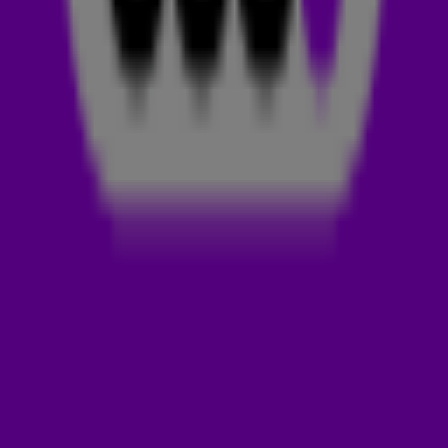
I LOVE LIFE
De titel van deze track zegt al genoeg: I Love Life is een
zomers nummer met een lekkere beat, perfect om helemaal
los op te gaan óf om met een drankje in je hand naar te
luisteren. De keuze is aan jou. ☀️
BAKERMAT
Lodewijk Fluttert, beter bekend als Bakermat, is een
Nederlandse dj en producer.
In 2013 werd-ie bekend door
zijn nummer One Day (of Vandaag)
, waarin hij delen van een
beroemde speech van Martin Luther King heeft verwerkt.
Inmiddels is hij een grote naam binnen de wereld van
elektronische- en techomuziek en heeft hij al op meerdere
grote festivals gestaan, waaronder
Tomorrowland
, Sziget
Festival en Amsterdam Dance Event (ADE).
RANI