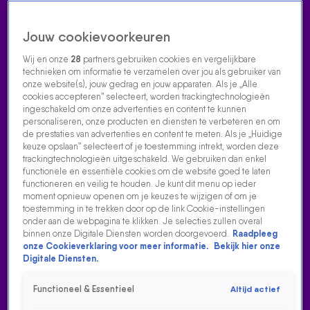
Jouw cookievoorkeuren
Wij en onze
28
partners gebruiken cookies en vergelijkbare
technieken om informatie te verzamelen over jou als gebruiker van
onze website(s), jouw gedrag en jouw apparaten. Als je „Alle
cookies accepteren” selecteert, worden trackingtechnologieën
Home
Acties
Radio luisteren
538 dj's
Shows
Muziek
Evenementen
ingeschakeld om onze advertenties en content te kunnen
VOLG RADIO 538
personaliseren, onze producten en diensten te verbeteren en om
de prestaties van advertenties en content te meten. Als je „Huidige
keuze opslaan” selecteert of je toestemming intrekt, worden deze
trackingtechnologieën uitgeschakeld. We gebruiken dan enkel
Zoeken
functionele en essentiële cookies om de website goed te laten
functioneren en veilig te houden. Je kunt dit menu op ieder
moment opnieuw openen om je keuzes te wijzigen of om je
toestemming in te trekken door op de link Cookie-instellingen
Home
Radio Luisteren
538 Gemist
Acties
Alle zenders
onder aan de webpagina te klikken. Je selecties zullen overal
binnen onze Digitale Diensten worden doorgevoerd.
Raadpleeg
onze Cookieverklaring voor meer informatie.
Bekijk hier onze
Digitale Diensten.
Functioneel & Essentieel
Altijd actief