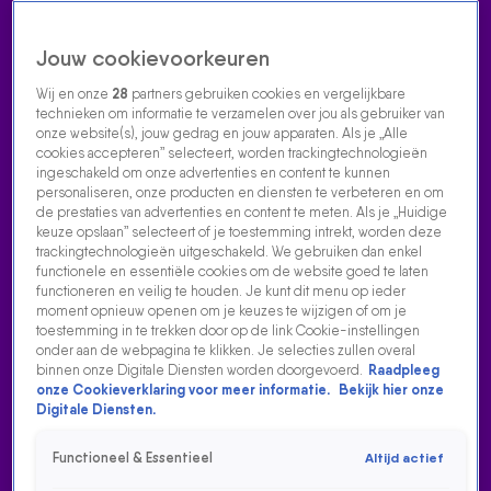
Jouw cookievoorkeuren
Wij en onze
28
partners gebruiken cookies en vergelijkbare
technieken om informatie te verzamelen over jou als gebruiker van
onze website(s), jouw gedrag en jouw apparaten. Als je „Alle
cookies accepteren” selecteert, worden trackingtechnologieën
Home
Acties
Radio luisteren
538 dj's
Shows
Muziek
Evenementen
ingeschakeld om onze advertenties en content te kunnen
VOLG RADIO 538
personaliseren, onze producten en diensten te verbeteren en om
de prestaties van advertenties en content te meten. Als je „Huidige
keuze opslaan” selecteert of je toestemming intrekt, worden deze
trackingtechnologieën uitgeschakeld. We gebruiken dan enkel
Zoeken
functionele en essentiële cookies om de website goed te laten
functioneren en veilig te houden. Je kunt dit menu op ieder
moment opnieuw openen om je keuzes te wijzigen of om je
toestemming in te trekken door op de link Cookie-instellingen
Home
Radio Luisteren
538 Gemist
Acties
Alle zenders
onder aan de webpagina te klikken. Je selecties zullen overal
binnen onze Digitale Diensten worden doorgevoerd.
Raadpleeg
onze Cookieverklaring voor meer informatie.
Bekijk hier onze
Digitale Diensten.
Functioneel & Essentieel
Altijd actief