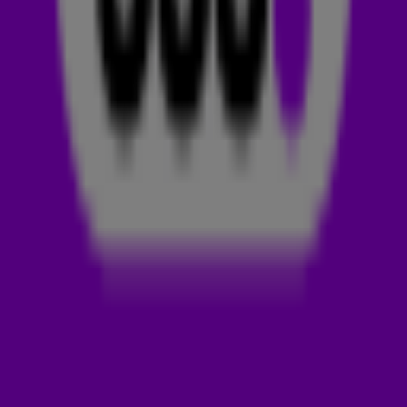
zeker: als je die twee namen samen bij een plaat ziet
staan, moet het wel een knaller zijn!
ALESSO
Alessandro Lindblad, beter bekend als Alesso, is al jarenlang
een van de grootste namen binnen de genres progressive
house en electronic dance music (EDM).
In 2014 scoorde hij
een grote hit met Heroes (We Could Be), dat hij opnam met
de Zweedse zangeres
Tove Lo
. Die doorbraak was nog maar
de start van een succesvolle carrière, want inmiddels heeft
Alesso talloze hits op zijn naam staan. Grote kans dat je
tracks als Under Control met
Calvin Harris
, Calling (Lose My
Mind) met
Sebastian Ingrosso
&
Ryan Tedder
en
Destiny
weleens gehoord hebt.
ONEREPUBLIC
Net als Alesso is ook OneRepublic een grote naam, maar wel
in een net iets ander genre. De Amerikaanse band, opgericht